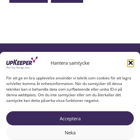
UPKEEPER IN SOCIAL MEDIA
Hantera samtycke
För att ge en bra upplevelse använder vi teknik som cookies för att lagra
och/eller komma åt enhetsinformation. När du samtycker till dessa
tekniker kan vi behandla data som surfbeteende eller unika ID:n på
denna webbplats. Om du inte samtycker eller om du återkallar ditt
samtycke kan detta påverka vissa funktioner negativt.
Acceptera
UPKEEPER EXPLAINED
PARTNERS
ABOUT US
Neka
RESOURCES
TRY UPKEEPER
CONTACT