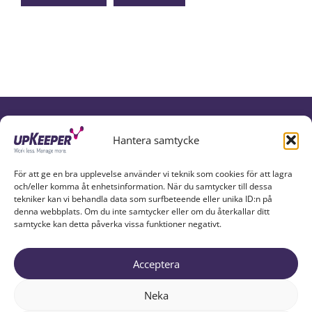
UPKEEPER IN SOCIAL MEDIA
Hantera samtycke
För att ge en bra upplevelse använder vi teknik som cookies för att lagra
och/eller komma åt enhetsinformation. När du samtycker till dessa
tekniker kan vi behandla data som surfbeteende eller unika ID:n på
denna webbplats. Om du inte samtycker eller om du återkallar ditt
samtycke kan detta påverka vissa funktioner negativt.
Acceptera
UPKEEPER EXPLAINED
PARTNERS
ABOUT US
Neka
RESOURCES
TRY UPKEEPER
CONTACT