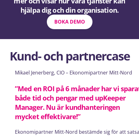
mer och visar hur våra tjänster kan
hjälpa dig och din organisation.
BOKA DEMO
Kund- och partnercase
Mikael Jenerberg, CIO – Ekonomipartner Mitt-Nord
”Med en ROI på 6 månader har vi spara
både tid och pengar med upKeeper
Manager. Nu är kundhanteringen
mycket effektivare!”
Ekonomipartner Mitt-Nord bestämde sig för att sats