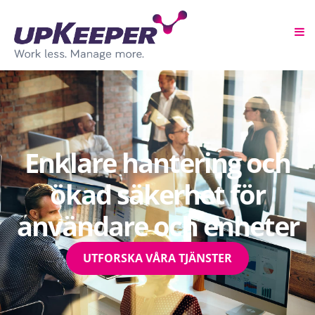
Enklare hantering och
ökad säkerhet för
användare och enheter
UTFORSKA VÅRA TJÄNSTER