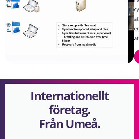
c
at
er
at
Internationellt
företag.
Från Umeå.